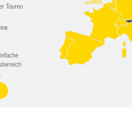
er Touren
ine
infache
sterreich
.