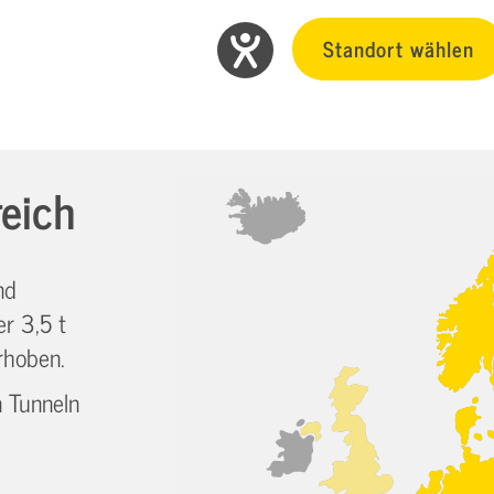
Standort wählen
reich
nd
er 3,5 t
rhoben.
n Tunneln