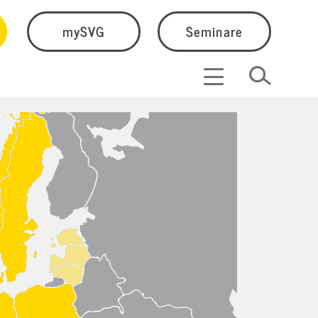
mySVG
Seminare