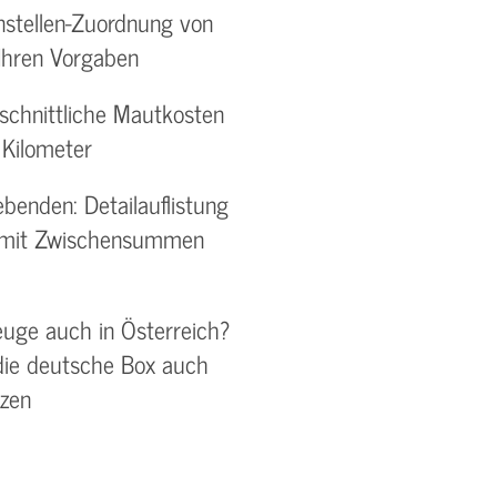
enstellen-Zuordnung von
Ihren Vorgaben
hschnittliche Mautkosten
 Kilometer
ebenden: Detailauflistung
n mit Zwischensummen
euge auch in Österreich?
die deutsche Box auch
tzen