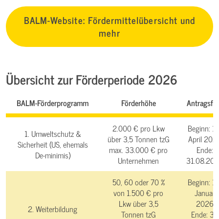
BALM-Website: Fördermittelübersicht und
mehr
Übersicht zur Förderperiode 2026
BALM-Förderprogramm
Förderhöhe
Antragsfri
2.000 € pro Lkw
Beginn: 14
1. Umweltschutz &
über 3,5 Tonnen tzG
April 202
Sicherheit (US, ehemals
max. 33.000 € pro
Ende:
De-minimis)
Unternehmen
31.08.20
50, 60 oder 70 %
Beginn:
14
von 1.500 € pro
Januar
Lkw über 3,5
2026
2. Weiterbildung
Tonnen tzG
Ende:
31.