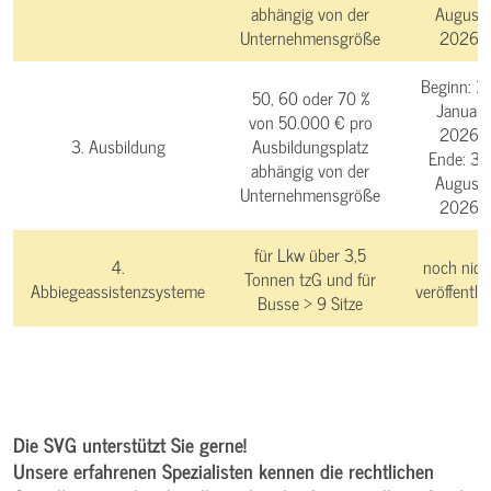
abhängig von der
August
Unternehmensgröße
2026
Beginn:
14
50, 60 oder 70 %
Januar
von 50.000 € pro
2026
3. Ausbildung
Ausbildungsplatz
Ende:
31.
abhängig von der
August
Unternehmensgröße
2026
für Lkw über 3,5
4.
noch nich
Tonnen tzG und für
Abbiegeassistenzsysteme
veröffentlic
Busse > 9 Sitze
Die SVG unterstützt Sie gerne!
Unsere erfahrenen Spezialisten kennen die rechtlichen