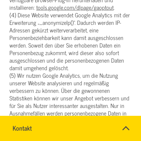
installieren:
tools.google.com/dlpage/gaoptout
.
(4) Diese Website verwendet Google Analytics mit der
Erweiterung „_anonymizeIp()“. Dadurch werden IP-
Adressen gekürzt weiterverarbeitet, eine
Personenbeziehbarkeit kann damit ausgeschlossen
werden. Soweit den über Sie erhobenen Daten ein
Personenbezug zukommt, wird dieser also sofort
ausgeschlossen und die personenbezogenen Daten
damit umgehend gelöscht.
(5) Wir nutzen Google Analytics, um die Nutzung
unserer Website analysieren und regelmäßig
verbessern zu können. Über die gewonnenen
Statistiken können wir unser Angebot verbessern und
für Sie als Nutzer interessanter ausgestalten. Nur in
Ausnahmefällen werden personenbezogene Daten in
die USA übertragen. Rechtsgrundlage für die Nutzung
Name
Kontakt
*
von Google Analytics ist der
DENISE
Ansprechpersonen
Angemessenheitsbeschluss des EU-US Data Privacy
MILLES
Firma