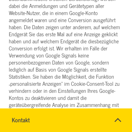
dabei die Anmeldungen und Gerätetypen aller
Website-Nutzer, die in einem Google-Konto
angemeldet waren und eine Conversion ausgeführt
haben. Die Daten zeigen unter anderem, auf welchem
Endgerät Sie das erste Mal auf eine Anzeige geklickt
haben und auf welchem Endgerät die diesbezügliche
Conversion erfolgt ist. Wir erhalten im Falle der
Verwendung von Google Signals keine
personenbezogenen Daten von Google, sondern
lediglich auf Basis von Google Signals erstellte
Statistiken. Sie haben die Möglichkeit, die Funktion
„personalisierte Anzeigen“ im Cookie-Consent-Tool zu
verhindern oder in den Einstellungen Ihres Google-
Kontos zu deaktivieren und damit die
geräteübergreifende Analyse im Zusammenhang mit
Google Signals abzustellen. Folgen Sie hierzu den
Hinweisen auf der nachfolgenden Seite:
Name
Kontakt
*
DENISE
https://support.google.com/ads/answer/2662922?
Ansprechpersonen
MILLES
Firma