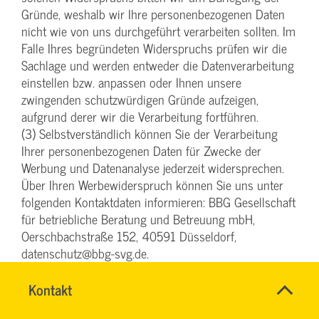
Gründe, weshalb wir Ihre personenbezogenen Daten
nicht wie von uns durchgeführt verarbeiten sollten. Im
Falle Ihres begründeten Widerspruchs prüfen wir die
Sachlage und werden entweder die Datenverarbeitung
einstellen bzw. anpassen oder Ihnen unsere
zwingenden schutzwürdigen Gründe aufzeigen,
aufgrund derer wir die Verarbeitung fortführen.
(3) Selbstverständlich können Sie der Verarbeitung
Ihrer personenbezogenen Daten für Zwecke der
Werbung und Datenanalyse jederzeit widersprechen.
Über Ihren Werbewiderspruch können Sie uns unter
folgenden Kontaktdaten informieren: BBG Gesellschaft
für betriebliche Beratung und Betreuung mbH,
Oerschbachstraße 152, 40591 Düsseldorf,
datenschutz@bbg-svg.de.
§ 6 Einsatz von Google Analytics
Name
Kontakt
*
DENISE
Ansprechpersonen
(1) Diese Website benutzt Google Analytics, einen
MILLES
Firma