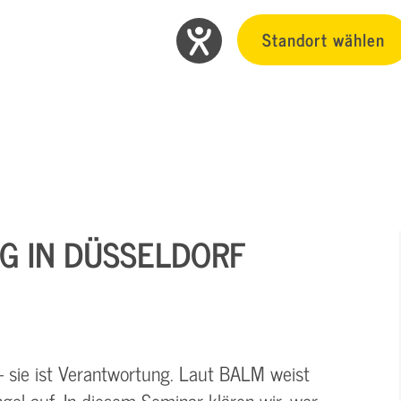
Standort wählen
G IN DÜSSELDORF
– sie ist Verantwortung. Laut BALM weist
gel auf. In diesem Seminar klären wir, wer