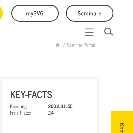
mySVG
Seminare
Seminar-Portal
KEY-FACTS
Kennung
2601L31L55
Freie Plätze
24
Kontakt