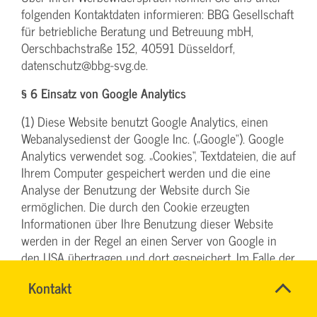
folgenden Kontaktdaten informieren: BBG Gesellschaft
für betriebliche Beratung und Betreuung mbH,
Oerschbachstraße 152, 40591 Düsseldorf,
datenschutz@bbg-svg.de.
§ 6 Einsatz von Google Analytics
(1) Diese Website benutzt Google Analytics, einen
Webanalysedienst der Google Inc. („Google“). Google
Analytics verwendet sog. „Cookies“, Textdateien, die auf
Ihrem Computer gespeichert werden und die eine
Analyse der Benutzung der Website durch Sie
ermöglichen. Die durch den Cookie erzeugten
Informationen über Ihre Benutzung dieser Website
werden in der Regel an einen Server von Google in
den USA übertragen und dort gespeichert. Im Falle der
Aktivierung der IP-Anonymisierung (vergl. hierzu unten
Name
Kontakt
*
unter Abs. 4) auf dieser Website, wird Ihre IP-Adresse
DENISE
Ansprechpersonen
von Google jedoch innerhalb von Mitgliedstaaten der
MILLES
Firma