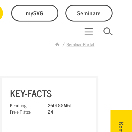
mySVG
Seminare
Seminar-Portal
KEY-FACTS
Kennung
2601GGM61
Freie Plätze
24
Kontakt