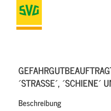
GEFAHRGUTBEAUFTRAG
´STRASSE´, ´SCHIENE´ U
Beschreibung