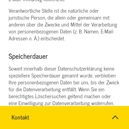
Verantwortliche Stelle ist die natürliche oder
juristische Person, die allein oder gemeinsam mit
anderen über die Zwecke und Mittel der Verarbeitung
von personenbezogenen Daten (z. B. Namen, E-Mail-
Adressen o. Ä.) entscheidet.
Speicherdauer
Soweit innerhalb dieser Datenschutzerklärung keine
speziellere Speicherdauer genannt wurde, verbleiben
Ihre personenbezogenen Daten bei uns, bis der Zweck
für die Datenverarbeitung entfällt. Wenn Sie ein
berechtigtes Löschersuchen geltend machen oder
eine Einwilligung zur Datenverarbeitung widerrufen,
werden Ihre Daten gelöscht, sofern wir keine anderen
Name
Kontakt
*
rechtlich zulässigen Gründe für die Speicherung Ihrer
DENISE
Ansprechpersonen
personenbezogenen Daten haben (z. B. steuer- oder
MILLES
Firma