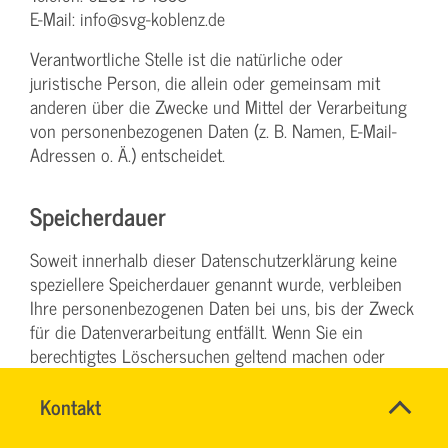
E-Mail: info@svg-koblenz.de
Verantwortliche Stelle ist die natürliche oder
juristische Person, die allein oder gemeinsam mit
anderen über die Zwecke und Mittel der Verarbeitung
von personenbezogenen Daten (z. B. Namen, E-Mail-
Adressen o. Ä.) entscheidet.
Speicherdauer
Soweit innerhalb dieser Datenschutzerklärung keine
speziellere Speicherdauer genannt wurde, verbleiben
Ihre personenbezogenen Daten bei uns, bis der Zweck
für die Datenverarbeitung entfällt. Wenn Sie ein
berechtigtes Löschersuchen geltend machen oder
eine Einwilligung zur Datenverarbeitung widerrufen,
werden Ihre Daten gelöscht, sofern wir keine anderen
Name
Kontakt
*
DENISE
rechtlich zulässigen Gründe für die Speicherung Ihrer
Ansprechpersonen
MILLES
Firma