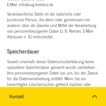
E-Mail: info@svg-koblenz.de
Verantwortliche Stelle ist die natürliche oder
juristische Person, die allein oder gemeinsam mit
anderen über die Zwecke und Mittel der Verarbeitung
von personenbezogenen Daten (z. B. Namen, E-Mail-
Adressen o. Ä.) entscheidet.
Speicherdauer
Soweit innerhalb dieser Datenschutzerklärung keine
speziellere Speicherdauer genannt wurde, verbleiben
Ihre personenbezogenen Daten bei uns, bis der Zweck
für die Datenverarbeitung entfällt. Wenn Sie ein
berechtigtes Löschersuchen geltend machen oder
eine Einwilligung zur Datenverarbeitung widerrufen,
werden Ihre Daten gelöscht, sofern wir keine anderen
Name
Kontakt
*
DENISE
rechtlich zulässigen Gründe für die Speicherung Ihrer
Ansprechpersonen
MILLES
Firma