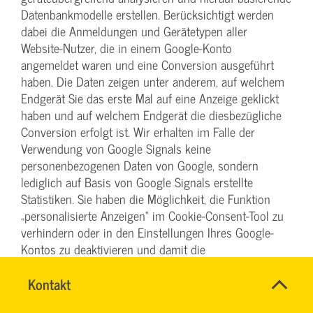
Datenbankmodelle erstellen. Berücksichtigt werden
dabei die Anmeldungen und Gerätetypen aller
Website-Nutzer, die in einem Google-Konto
angemeldet waren und eine Conversion ausgeführt
haben. Die Daten zeigen unter anderem, auf welchem
Endgerät Sie das erste Mal auf eine Anzeige geklickt
haben und auf welchem Endgerät die diesbezügliche
Conversion erfolgt ist. Wir erhalten im Falle der
Verwendung von Google Signals keine
personenbezogenen Daten von Google, sondern
lediglich auf Basis von Google Signals erstellte
Statistiken. Sie haben die Möglichkeit, die Funktion
„personalisierte Anzeigen“ im Cookie-Consent-Tool zu
verhindern oder in den Einstellungen Ihres Google-
Kontos zu deaktivieren und damit die
geräteübergreifende Analyse im Zusammenhang mit
Name
Kontakt
*
Google Signals abzustellen. Folgen Sie hierzu den
DENISE
Ansprechpersonen
Hinweisen auf der nachfolgenden Seite:
MILLES
Firma