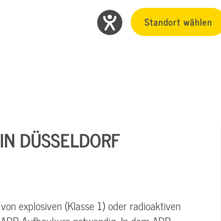
Standort wählen
 IN DÜSSELDORF
von explosiven (Klasse 1) oder radioaktiven
ger ADR-Aufbaukurs notwendig. In dem ADR-