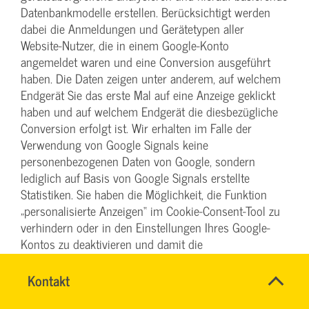
Datenbankmodelle erstellen. Berücksichtigt werden
dabei die Anmeldungen und Gerätetypen aller
Website-Nutzer, die in einem Google-Konto
angemeldet waren und eine Conversion ausgeführt
haben. Die Daten zeigen unter anderem, auf welchem
Endgerät Sie das erste Mal auf eine Anzeige geklickt
haben und auf welchem Endgerät die diesbezügliche
Conversion erfolgt ist. Wir erhalten im Falle der
Verwendung von Google Signals keine
personenbezogenen Daten von Google, sondern
lediglich auf Basis von Google Signals erstellte
Statistiken. Sie haben die Möglichkeit, die Funktion
„personalisierte Anzeigen“ im Cookie-Consent-Tool zu
verhindern oder in den Einstellungen Ihres Google-
Kontos zu deaktivieren und damit die
geräteübergreifende Analyse im Zusammenhang mit
Google Signals abzustellen. Folgen Sie hierzu den
Name
Kontakt
*
DENISE
Hinweisen auf der nachfolgenden Seite:
Ansprechpersonen
MILLES
Firma