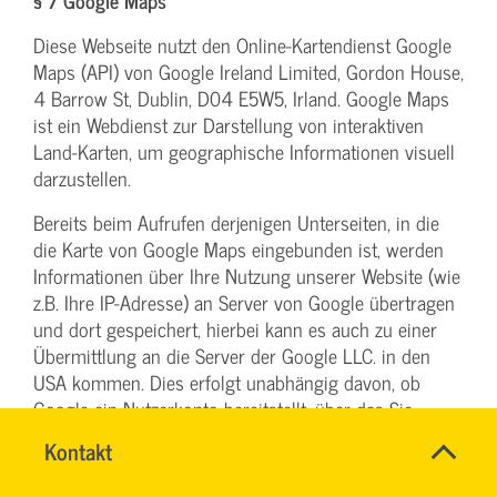
§ 7 Google Maps
Diese Webseite nutzt den Online-Kartendienst Google
Maps (API) von Google Ireland Limited, Gordon House,
4 Barrow St, Dublin, D04 E5W5, Irland. Google Maps
ist ein Webdienst zur Darstellung von interaktiven
Land-Karten, um geographische Informationen visuell
darzustellen.
Bereits beim Aufrufen derjenigen Unterseiten, in die
die Karte von Google Maps eingebunden ist, werden
Informationen über Ihre Nutzung unserer Website (wie
z.B. Ihre IP-Adresse) an Server von Google übertragen
und dort gespeichert, hierbei kann es auch zu einer
Übermittlung an die Server der Google LLC. in den
USA kommen. Dies erfolgt unabhängig davon, ob
Google ein Nutzerkonto bereitstellt, über das Sie
eingeloggt sind oder ob ein Nutzerkonto besteht.
Name
Kontakt
*
Wenn Sie bei Google eingeloggt sind, werden Ihre
DENISE
Ansprechpersonen
MILLES
Daten direkt Ihrem Konto zugeordnet. Wenn Sie die
Firma