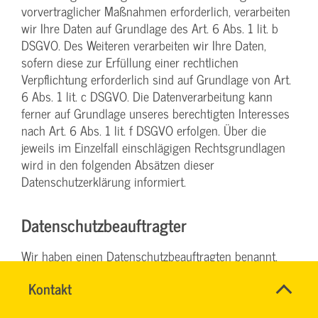
vorvertraglicher Maßnahmen erforderlich, verarbeiten
wir Ihre Daten auf Grundlage des Art. 6 Abs. 1 lit. b
DSGVO. Des Weiteren verarbeiten wir Ihre Daten,
sofern diese zur Erfüllung einer rechtlichen
Verpflichtung erforderlich sind auf Grundlage von Art.
6 Abs. 1 lit. c DSGVO. Die Datenverarbeitung kann
ferner auf Grundlage unseres berechtigten Interesses
nach Art. 6 Abs. 1 lit. f DSGVO erfolgen. Über die
jeweils im Einzelfall einschlägigen Rechtsgrundlagen
wird in den folgenden Absätzen dieser
Datenschutzerklärung informiert.
Datenschutz­beauftragter
Wir haben einen Datenschutzbeauftragten benannt.
Marius Zeitz
Name
Kontakt
*
DENISE
Moselring 11
Ansprechpersonen
MILLES
Firma