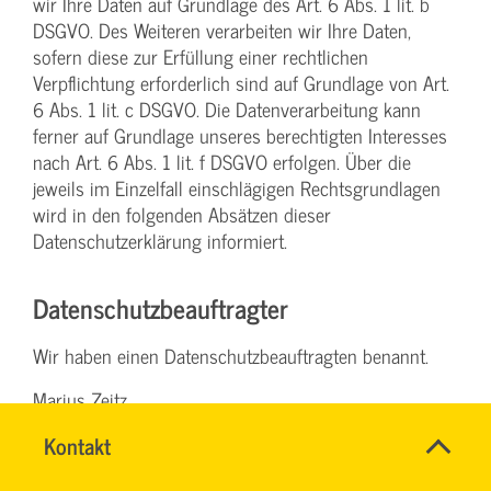
wir Ihre Daten auf Grundlage des Art. 6 Abs. 1 lit. b
DSGVO. Des Weiteren verarbeiten wir Ihre Daten,
sofern diese zur Erfüllung einer rechtlichen
Verpflichtung erforderlich sind auf Grundlage von Art.
6 Abs. 1 lit. c DSGVO. Die Datenverarbeitung kann
ferner auf Grundlage unseres berechtigten Interesses
nach Art. 6 Abs. 1 lit. f DSGVO erfolgen. Über die
jeweils im Einzelfall einschlägigen Rechtsgrundlagen
wird in den folgenden Absätzen dieser
Datenschutzerklärung informiert.
Datenschutz­beauftragter
Wir haben einen Datenschutzbeauftragten benannt.
Marius Zeitz
Moselring 11
Name
Kontakt
*
56073 Koblenz
DENISE
Ansprechpersonen
MILLES
Firma