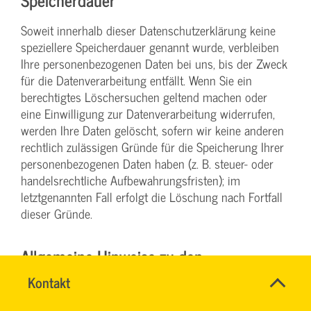
Soweit innerhalb dieser Datenschutzerklärung keine
speziellere Speicherdauer genannt wurde, verbleiben
Ihre personenbezogenen Daten bei uns, bis der Zweck
für die Datenverarbeitung entfällt. Wenn Sie ein
berechtigtes Löschersuchen geltend machen oder
eine Einwilligung zur Datenverarbeitung widerrufen,
werden Ihre Daten gelöscht, sofern wir keine anderen
rechtlich zulässigen Gründe für die Speicherung Ihrer
personenbezogenen Daten haben (z. B. steuer- oder
handelsrechtliche Aufbewahrungsfristen); im
letztgenannten Fall erfolgt die Löschung nach Fortfall
dieser Gründe.
Allgemeine Hinweise zu den
Rechtsgrundlagen der
Name
Kontakt
*
DENISE
Ansprechpersonen
Datenverarbeitung auf dieser Website
MILLES
Firma