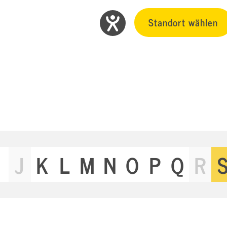
Standort wählen
J
K
L
M
N
O
P
Q
R