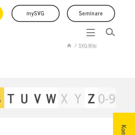
mySVG
Seminare
SVG-Wiki
S
T
U
V
W
X
Y
Z
0-9
Kontakt