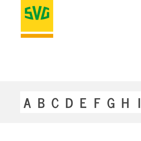
A
B
C
D
E
F
G
H
I