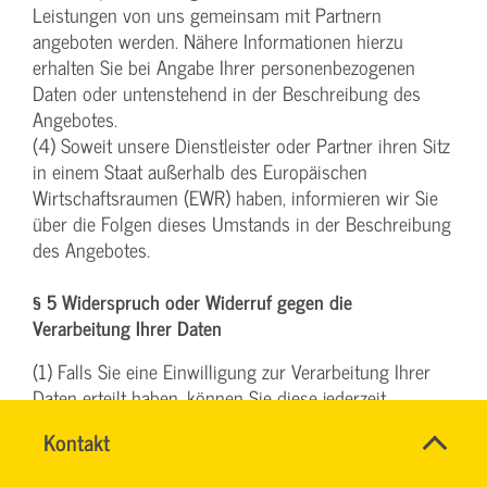
Leistungen von uns gemeinsam mit Partnern
angeboten werden. Nähere Informationen hierzu
erhalten Sie bei Angabe Ihrer personenbezogenen
Daten oder untenstehend in der Beschreibung des
Angebotes.
(4) Soweit unsere Dienstleister oder Partner ihren Sitz
in einem Staat außerhalb des Europäischen
Wirtschaftsraumen (EWR) haben, informieren wir Sie
über die Folgen dieses Umstands in der Beschreibung
des Angebotes.
§ 5 Widerspruch oder Widerruf gegen die
Verarbeitung Ihrer Daten
(1) Falls Sie eine Einwilligung zur Verarbeitung Ihrer
Daten erteilt haben, können Sie diese jederzeit
widerrufen. Ein solcher Widerruf beeinflusst die
Name
Kontakt
*
Zulässigkeit der Verarbeitung Ihrer
DENISE
Ansprechpersonen
personenbezogenen Daten, nachdem Sie ihn
MILLES
Firma