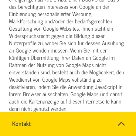
des berechtigten Interesses von Google an der
Einblendung personalisierter Werbung,
Marktforschung und/oder der bedarfsgerechten
Gestaltung von Google-Websites. Ihnen steht ein
Widerspruchsrecht gegen die Bildung dieser
Nutzerprofile zu, wobei Sie sich für dessen Ausübung
an Google wenden müssen. Wenn Sie mit der
künftigen Übermittlung Ihrer Daten an Google im
Rahmen der Nutzung von Google Maps nicht
einverstanden sind, besteht auch die Möglichkeit, den
Webdienst von Google Maps vollständig zu
deaktivieren, indem Sie die Anwendung JavaScript in
Ihrem Browser ausschalten. Google Maps und damit
auch die Kartenanzeige auf dieser Internetseite kann
dann nicht genutzt werden.
Soweit rechtlich erforderlich haben wir zur vorstehend
Name
Kontakt
*
DENISE
dargestellten Verarbeitung Ihrer Daten Ihre
Ansprechpersonen
MILLES
Einwilligung gemäß Art. 6 Abs. 1 lit. a DSGVO in Form
Firma