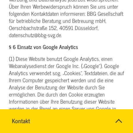
Über Ihren Werbewiderspruch können Sie uns unter
folgenden Kontaktdaten informieren: BBG Gesellschaft
für betriebliche Beratung und Betreuung mbH,
Oerschbachstraße 152, 40591 Düsseldorf,
datenschutz@bbg-svg.de.
§ 6 Einsatz von Google Analytics
(1) Diese Website benutzt Google Analytics, einen
Webanalysedienst der Google Inc. („Google“). Google
Analytics verwendet sog. „Cookies“, Textdateien, die auf
Ihrem Computer gespeichert werden und die eine
Analyse der Benutzung der Website durch Sie
ermöglichen. Die durch den Cookie erzeugten
Informationen über Ihre Benutzung dieser Website
werden in der Regel an einen Server von Google in
den USA übertragen und dort gespeichert. Im Falle der
Name
Kontakt
*
Aktivierung der IP-Anonymisierung (vergl. hierzu unten
DENISE
Ansprechpersonen
unter Abs. 4) auf dieser Website, wird Ihre IP-Adresse
MILLES
Firma