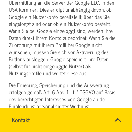
Übermittlung an die Server der Google LLC. in den
USA kommen. Dies erfolgt unabhängig davon, ob
Google ein Nutzerkonto bereitstellt, über das Sie
eingeloggt sind oder ob ein Nutzerkonto besteht.
Wenn Sie bei Google eingeloggt sind, werden Ihre
Daten direkt Ihrem Konto zugeordnet. Wenn Sie die
Zuordnung mit Ihrem Profil bei Google nicht
wünschen, müssen Sie sich vor Aktivierung des
Buttons ausloggen. Google speichert Ihre Daten
(selbst für nicht eingeloggte Nutzer) als
Nutzungsprofile und wertet diese aus.
Die Erhebung, Speicherung und die Auswertung
erfolgen gemäß Art. 6 Abs. 1 lit. f DSGVO auf Basis
des berechtigten Interesses von Google an der
Einblendung personalisierter Werbung,
Marktforschung und/oder der bedarfsgerechten
Name
Kontakt
*
Gestaltung von Google-Websites. Ihnen steht ein
DENISE
Ansprechpersonen
Widerspruchsrecht gegen die Bildung dieser
MILLES
Firma