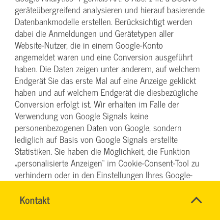
geräteübergreifend analysieren und hierauf basierende
Datenbankmodelle erstellen. Berücksichtigt werden
dabei die Anmeldungen und Gerätetypen aller
Website-Nutzer, die in einem Google-Konto
angemeldet waren und eine Conversion ausgeführt
haben. Die Daten zeigen unter anderem, auf welchem
Endgerät Sie das erste Mal auf eine Anzeige geklickt
haben und auf welchem Endgerät die diesbezügliche
Conversion erfolgt ist. Wir erhalten im Falle der
Verwendung von Google Signals keine
personenbezogenen Daten von Google, sondern
lediglich auf Basis von Google Signals erstellte
Statistiken. Sie haben die Möglichkeit, die Funktion
„personalisierte Anzeigen“ im Cookie-Consent-Tool zu
verhindern oder in den Einstellungen Ihres Google-
Kontos zu deaktivieren und damit die
geräteübergreifende Analyse im Zusammenhang mit
Name
Kontakt
*
DENISE
Google Signals abzustellen. Folgen Sie hierzu den
Ansprechpersonen
MILLES
Firma