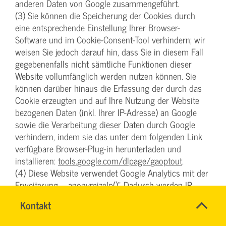
anderen Daten von Google zusammengeführt.
(3) Sie können die Speicherung der Cookies durch
eine entsprechende Einstellung Ihrer Browser-
Software und im Cookie-Consent-Tool verhindern; wir
weisen Sie jedoch darauf hin, dass Sie in diesem Fall
gegebenenfalls nicht sämtliche Funktionen dieser
Website vollumfänglich werden nutzen können. Sie
können darüber hinaus die Erfassung der durch das
Cookie erzeugten und auf Ihre Nutzung der Website
bezogenen Daten (inkl. Ihrer IP-Adresse) an Google
sowie die Verarbeitung dieser Daten durch Google
verhindern, indem sie das unter dem folgenden Link
verfügbare Browser-Plug-in herunterladen und
installieren:
tools.google.com/dlpage/gaoptout
.
(4) Diese Website verwendet Google Analytics mit der
Erweiterung „_anonymizeIp()“. Dadurch werden IP-
Adressen gekürzt weiterverarbeitet, eine
Name
Kontakt
*
Personenbeziehbarkeit kann damit ausgeschlossen
DENISE
Ansprechpersonen
werden. Soweit den über Sie erhobenen Daten ein
MILLES
Firma