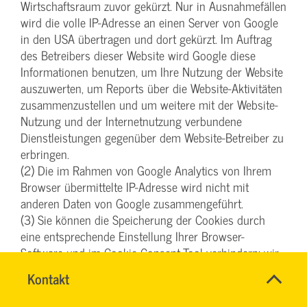
Wirtschaftsraum zuvor gekürzt. Nur in Ausnahmefällen
wird die volle IP-Adresse an einen Server von Google
in den USA übertragen und dort gekürzt. Im Auftrag
des Betreibers dieser Website wird Google diese
Informationen benutzen, um Ihre Nutzung der Website
auszuwerten, um Reports über die Website-Aktivitäten
zusammenzustellen und um weitere mit der Website-
Nutzung und der Internetnutzung verbundene
Dienstleistungen gegenüber dem Website-Betreiber zu
erbringen.
(2) Die im Rahmen von Google Analytics von Ihrem
Browser übermittelte IP-Adresse wird nicht mit
anderen Daten von Google zusammengeführt.
(3) Sie können die Speicherung der Cookies durch
eine entsprechende Einstellung Ihrer Browser-
Software und im Cookie-Consent-Tool verhindern; wir
weisen Sie jedoch darauf hin, dass Sie in diesem Fall
Name
Kontakt
*
gegebenenfalls nicht sämtliche Funktionen dieser
DENISE
Ansprechpersonen
MILLES
Website vollumfänglich werden nutzen können. Sie
Firma