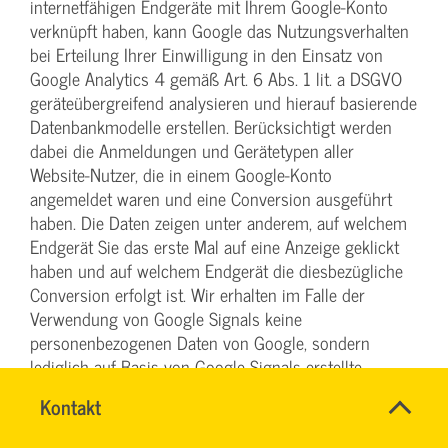
internetfähigen Endgeräte mit Ihrem Google-Konto
verknüpft haben, kann Google das Nutzungsverhalten
bei Erteilung Ihrer Einwilligung in den Einsatz von
Google Analytics 4 gemäß Art. 6 Abs. 1 lit. a DSGVO
geräteübergreifend analysieren und hierauf basierende
Datenbankmodelle erstellen. Berücksichtigt werden
dabei die Anmeldungen und Gerätetypen aller
Website-Nutzer, die in einem Google-Konto
angemeldet waren und eine Conversion ausgeführt
haben. Die Daten zeigen unter anderem, auf welchem
Endgerät Sie das erste Mal auf eine Anzeige geklickt
haben und auf welchem Endgerät die diesbezügliche
Conversion erfolgt ist. Wir erhalten im Falle der
Verwendung von Google Signals keine
personenbezogenen Daten von Google, sondern
lediglich auf Basis von Google Signals erstellte
Statistiken. Sie haben die Möglichkeit, die Funktion
Name
Kontakt
*
„personalisierte Anzeigen“ im Cookie-Consent-Tool zu
DENISE
Ansprechpersonen
verhindern oder in den Einstellungen Ihres Google-
MILLES
Firma