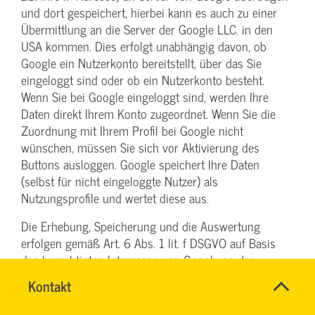
und dort gespeichert, hierbei kann es auch zu einer
Übermittlung an die Server der Google LLC. in den
USA kommen. Dies erfolgt unabhängig davon, ob
Google ein Nutzerkonto bereitstellt, über das Sie
eingeloggt sind oder ob ein Nutzerkonto besteht.
Wenn Sie bei Google eingeloggt sind, werden Ihre
Daten direkt Ihrem Konto zugeordnet. Wenn Sie die
Zuordnung mit Ihrem Profil bei Google nicht
wünschen, müssen Sie sich vor Aktivierung des
Buttons ausloggen. Google speichert Ihre Daten
(selbst für nicht eingeloggte Nutzer) als
Nutzungsprofile und wertet diese aus.
Die Erhebung, Speicherung und die Auswertung
erfolgen gemäß Art. 6 Abs. 1 lit. f DSGVO auf Basis
des berechtigten Interesses von Google an der
Einblendung personalisierter Werbung,
Name
Kontakt
*
Marktforschung und/oder der bedarfsgerechten
DENISE
Ansprechpersonen
MILLES
Gestaltung von Google-Websites. Ihnen steht ein
Firma