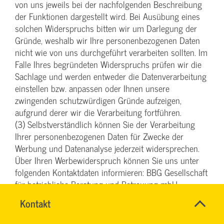
von uns jeweils bei der nachfolgenden Beschreibung
der Funktionen dargestellt wird. Bei Ausübung eines
solchen Widerspruchs bitten wir um Darlegung der
Gründe, weshalb wir Ihre personenbezogenen Daten
nicht wie von uns durchgeführt verarbeiten sollten. Im
Falle Ihres begründeten Widerspruchs prüfen wir die
Sachlage und werden entweder die Datenverarbeitung
einstellen bzw. anpassen oder Ihnen unsere
zwingenden schutzwürdigen Gründe aufzeigen,
aufgrund derer wir die Verarbeitung fortführen.
(3) Selbstverständlich können Sie der Verarbeitung
Ihrer personenbezogenen Daten für Zwecke der
Werbung und Datenanalyse jederzeit widersprechen.
Über Ihren Werbewiderspruch können Sie uns unter
folgenden Kontaktdaten informieren: BBG Gesellschaft
für betriebliche Beratung und Betreuung mbH,
Oerschbachstraße 152, 40591 Düsseldorf,
Name
Kontakt
*
datenschutz@bbg-svg.de.
DENISE
Ansprechpersonen
MILLES
Firma