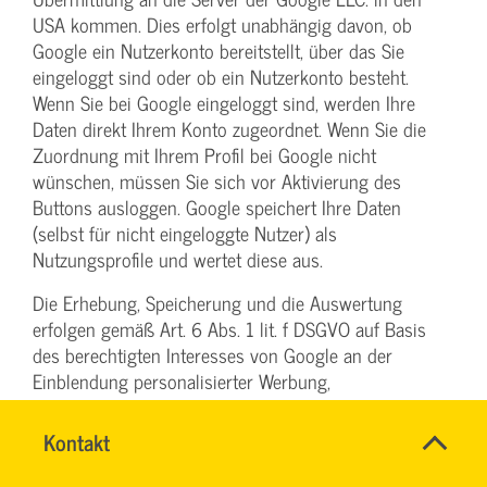
USA kommen. Dies erfolgt unabhängig davon, ob
Google ein Nutzerkonto bereitstellt, über das Sie
eingeloggt sind oder ob ein Nutzerkonto besteht.
Wenn Sie bei Google eingeloggt sind, werden Ihre
Daten direkt Ihrem Konto zugeordnet. Wenn Sie die
Zuordnung mit Ihrem Profil bei Google nicht
wünschen, müssen Sie sich vor Aktivierung des
Buttons ausloggen. Google speichert Ihre Daten
(selbst für nicht eingeloggte Nutzer) als
Nutzungsprofile und wertet diese aus.
Die Erhebung, Speicherung und die Auswertung
erfolgen gemäß Art. 6 Abs. 1 lit. f DSGVO auf Basis
des berechtigten Interesses von Google an der
Einblendung personalisierter Werbung,
Marktforschung und/oder der bedarfsgerechten
Gestaltung von Google-Websites. Ihnen steht ein
Name
Kontakt
*
DENISE
Widerspruchsrecht gegen die Bildung dieser
Ansprechpersonen
MILLES
Nutzerprofile zu, wobei Sie sich für dessen Ausübung
Firma