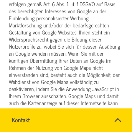
erfolgen gemäß Art. 6 Abs. 1 lit. f DSGVO auf Basis
des berechtigten Interesses von Google an der
Einblendung personalisierter Werbung,
Marktforschung und/oder der bedarfsgerechten
Gestaltung von Google-Websites. Ihnen steht ein
Widerspruchsrecht gegen die Bildung dieser
Nutzerprofile zu, wobei Sie sich für dessen Ausübung
an Google wenden müssen. Wenn Sie mit der
künftigen Übermittlung Ihrer Daten an Google im
Rahmen der Nutzung von Google Maps nicht
einverstanden sind, besteht auch die Möglichkeit, den
Webdienst von Google Maps vollständig zu
deaktivieren, indem Sie die Anwendung JavaScript in
Ihrem Browser ausschalten. Google Maps und damit
auch die Kartenanzeige auf dieser Internetseite kann
dann nicht genutzt werden.
Name
Kontakt
*
Soweit rechtlich erforderlich haben wir zur vorstehend
DENISE
Ansprechpersonen
dargestellten Verarbeitung Ihrer Daten Ihre
MILLES
Firma