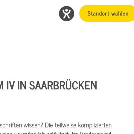
Standort wählen
M IV IN SAARBRÜCKEN
chriften wissen? Die teilweise komplizierten
rden verständlich erläutert. Im Vordergrund