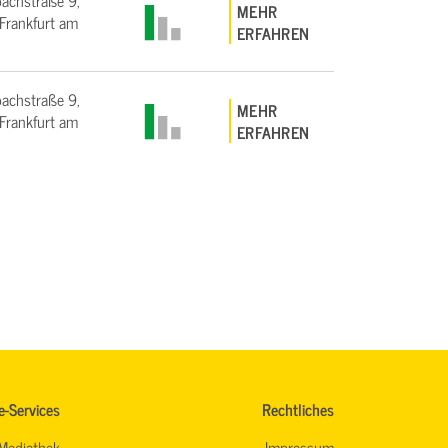
bachstraße 9,
MEHR
rankfurt am
ERFAHREN
bachstraße 9,
MEHR
rankfurt am
ERFAHREN
e-Services
Rechtliches
Mediathek
Impressum