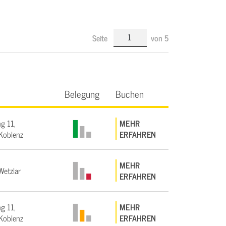
Seite
von
5
Belegung
Buchen
g 11,
MEHR
Koblenz
ERFAHREN
MEHR
etzlar
ERFAHREN
g 11,
MEHR
Koblenz
ERFAHREN