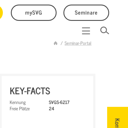
mySVG
Seminare
Seminar-Portal
KEY-FACTS
Kennung
SVGS-6217
Freie Plätze
24
Kontakt