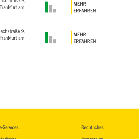
bachstraße 9,
MEHR
rankfurt am
ERFAHREN
bachstraße 9,
MEHR
rankfurt am
ERFAHREN
e-Services
Rechtliches
Mediathek
Impressum