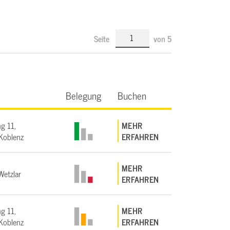
Seite
von
5
Belegung
Buchen
g 11,
MEHR
Koblenz
ERFAHREN
MEHR
etzlar
ERFAHREN
g 11,
MEHR
Koblenz
ERFAHREN